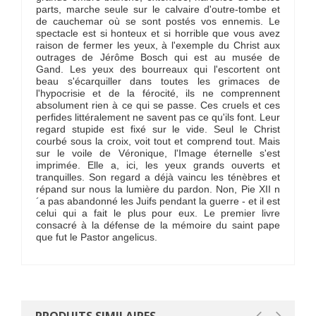
parts, marche seule sur le calvaire d'outre-tombe et
de cauchemar où se sont postés vos ennemis. Le
spectacle est si honteux et si horrible que vous avez
raison de fermer les yeux, à l'exemple du Christ aux
outrages de Jérôme Bosch qui est au musée de
Gand. Les yeux des bourreaux qui l'escortent ont
beau s'écarquiller dans toutes les grimaces de
l'hypocrisie et de la férocité, ils ne comprennent
absolument rien à ce qui se passe. Ces cruels et ces
perfides littéralement ne savent pas ce qu'ils font. Leur
regard stupide est fixé sur le vide. Seul le Christ
courbé sous la croix, voit tout et comprend tout. Mais
sur le voile de Véronique, l'Image éternelle s'est
imprimée. Elle a, ici, les yeux grands ouverts et
tranquilles. Son regard a déjà vaincu les ténèbres et
répand sur nous la lumière du pardon. Non, Pie XII n
´a pas abandonné les Juifs pendant la guerre - et il est
celui qui a fait le plus pour eux. Le premier livre
consacré à la défense de la mémoire du saint pape
que fut le Pastor angelicus.