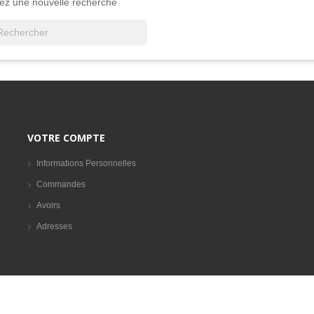
uez une nouvelle recherche

VOTRE COMPTE
Informations Personnelles
Commandes
Avoirs
Adresses