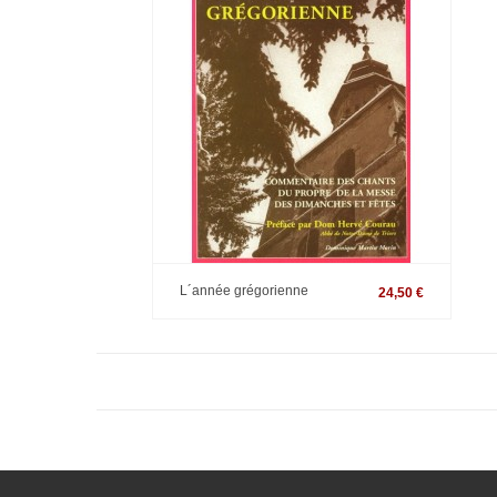
L´année grégorienne
24,50 €