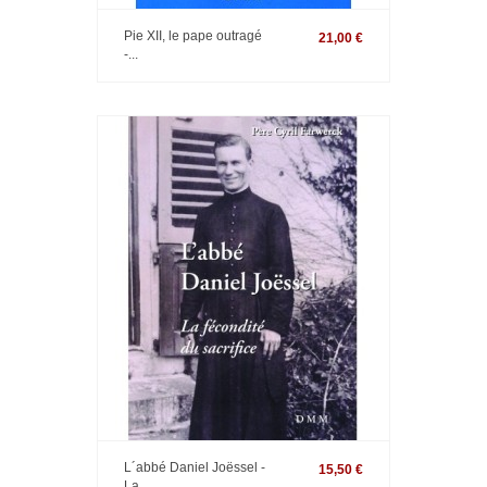
Pie XII, le pape outragé
21,00 €
-...
L´abbé Daniel Joëssel -
15,50 €
La...