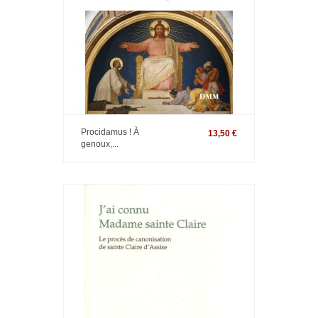
Procidamus ! À
13,50 €
genoux,...