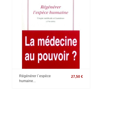
Régénérer l´espèce
27,50 €
humaine...