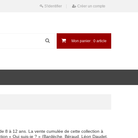
S'identifier
Créer un compte
Mon panier :
0
article
 de 8 à 12 ans. La vente cumulée de cette collection à
ection « Qui suis-je ? » (Bardèche, Béraud, Léon Daudet,