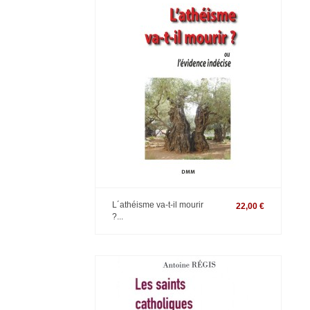
L´athéisme va-t-il mourir
22,00 €
?...