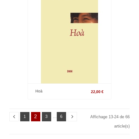
Hoà
22,00 €
2
1
3
…
6
Affichage 13-24 de 66
article(s)