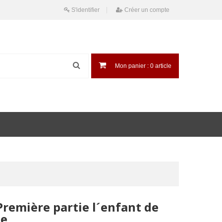
S'identifier
Créer un compte
Mon panier :
0
article
 Première partie l´enfant de
me