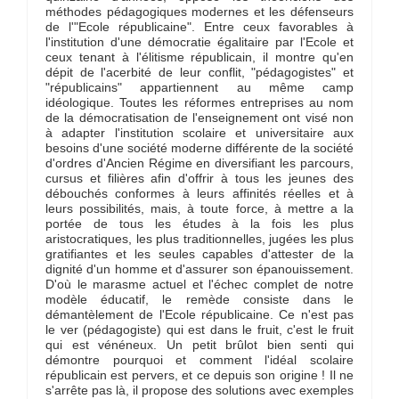
méthodes pédagogiques modernes et les défenseurs
de l'"Ecole républicaine". Entre ceux favorables à
l'institution d'une démocratie égalitaire par l'Ecole et
ceux tenant à l'élitisme républicain, il montre qu'en
dépit de l'acerbité de leur conflit, "pédagogistes" et
"républicains" appartiennent au même camp
idéologique. Toutes les réformes entreprises au nom
de la démocratisation de l'enseignement ont visé non
à adapter l'institution scolaire et universitaire aux
besoins d'une société moderne différente de la société
d'ordres d'Ancien Régime en diversifiant les parcours,
cursus et filières afin d'offrir à tous les jeunes des
débouchés conformes à leurs affinités réelles et à
leurs possibilités, mais, à toute force, à mettre a la
portée de tous les études à la fois les plus
aristocratiques, les plus traditionnelles, jugées les plus
gratifiantes et les seules capables d'attester de la
dignité d'un homme et d'assurer son épanouissement.
D'où le marasme actuel et l'échec complet de notre
modèle éducatif, le remède consiste dans le
démantèlement de l'Ecole républicaine. Ce n'est pas
le ver (pédagogiste) qui est dans le fruit, c'est le fruit
qui est vénéneux. Un petit brûlot bien senti qui
démontre pourquoi et comment l'idéal scolaire
républicain est pervers, et ce depuis son origine ! Il ne
s'arrête pas là, il propose des solutions avec exemples