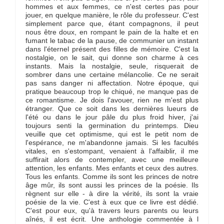
hommes et aux femmes, ce n'est certes pas pour
jouer, en quelque manière, le rôle du professeur. C'est
simplement parce que, étant compagnons, il peut
nous être doux, en rompant le pain de la halte et en
fumant le tabac de la pause, de communier un instant
dans l'éternel présent des filles de mémoire. C'est la
nostalgie, on le sait, qui donne son charme à ces
instants. Mais la nostalgie, seule, risquerait de
sombrer dans une certaine mélancolie. Ce ne serait
pas sans danger ni affectation. Notre époque, qui
pratique beaucoup trop le chiqué, ne manque pas de
ce romantisme. Je dois l'avouer, rien ne m'est plus
étranger. Que ce soit dans les dernières lueurs de
l'été ou dans le jour pâle du plus froid hiver, j'ai
toujours senti la germination du printemps. Dieu
veuille que cet optimisme, qui est le petit nom de
l'espérance, ne m'abandonne jamais. Si les facultés
vitales, en s'estompant, venaient à l'affaiblir, il me
suffirait alors de contempler, avec une meilleure
attention, les enfants. Mes enfants et ceux des autres.
Tous les enfants. Comme ils sont les princes de notre
âge mûr, ils sont aussi les princes de la poésie. Ils
règnent sur elle - à dire la vérité, ils sont la vraie
poésie de la vie. C'est à eux que ce livre est dédié.
C'est pour eux, qu'à travers leurs parents ou leurs
aînés, il est écrit. Une anthologie commentée à l