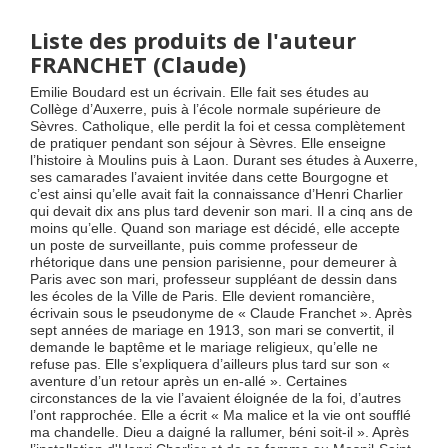
Liste des produits de l'auteur
FRANCHET (Claude)
Emilie Boudard est un écrivain. Elle fait ses études au
Collège d’Auxerre, puis à l’école normale supérieure de
Sèvres. Catholique, elle perdit la foi et cessa complètement
de pratiquer pendant son séjour à Sèvres. Elle enseigne
l’histoire à Moulins puis à Laon. Durant ses études à Auxerre,
ses camarades l’avaient invitée dans cette Bourgogne et
c’est ainsi qu’elle avait fait la connaissance d’Henri Charlier
qui devait dix ans plus tard devenir son mari. Il a cinq ans de
moins qu’elle. Quand son mariage est décidé, elle accepte
un poste de surveillante, puis comme professeur de
rhétorique dans une pension parisienne, pour demeurer à
Paris avec son mari, professeur suppléant de dessin dans
les écoles de la Ville de Paris. Elle devient romancière,
écrivain sous le pseudonyme de « Claude Franchet ». Après
sept années de mariage en 1913, son mari se convertit, il
demande le baptême et le mariage religieux, qu’elle ne
refuse pas. Elle s’expliquera d’ailleurs plus tard sur son «
aventure d’un retour après un en-allé ». Certaines
circonstances de la vie l’avaient éloignée de la foi, d’autres
l’ont rapprochée. Elle a écrit « Ma malice et la vie ont soufflé
ma chandelle. Dieu a daigné la rallumer, béni soit-il ». Après