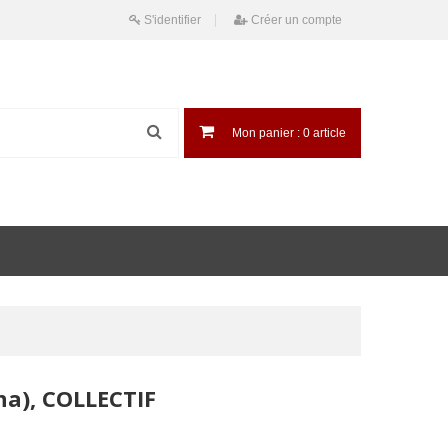
S'identifier
Créer un compte
Mon panier :
0
article
na), COLLECTIF