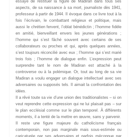
essayé de restituer la figure de Madiran dans tous ses
aspects, de sa naissance à sa mort, journaliste dès 1941,
professeur à partir de 1944. Il évoque dans ce livre tout à la
fois l’écrivain, le combattant religieux et politique, mais
aussi le chrétien fervent, l’oblat bénédictin ; l’homme fidèle
en amitié, bienveillant envers les jeunes générations ;
l’homme qui s’est fâché souvent avec certains de ses
collaborateurs ou proches et qui, après quelques années,
s’est toujours réconcilié avec eux ; l’homme qui s’est marié
trois fois ; l’homme de dialogue enfin. L’expression peut
surprendre tant le nom de Madiran est attaché à la
controverse ou à la polémique. Or, tout au long de sa vie
Madiran a voulu engager un dialogue intellectuel avec ses
adversaires ou supposés tels. Il aimait la confrontation des
idées.
Il a rêvé toute sa vie d’une union des traditionalistes – si on
veut reprendre cette expression qui ne lui plaisait pas – sur
le plan ecclésial comme sur le plan temporel. À différents
moments, il a tenté de la mettre en œuvre, sans y parvenir.
Il reste une figure majeure du catholicisme français
contemporain, non pas marginale mais sous-estimée ou
caricaturée par ses adversaires et parfois méconnue par