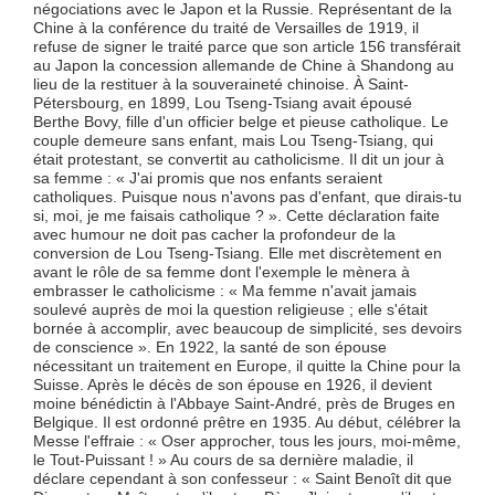
négociations avec le Japon et la Russie. Représentant de la
Chine à la conférence du traité de Versailles de 1919, il
refuse de signer le traité parce que son article 156 transférait
au Japon la concession allemande de Chine à Shandong au
lieu de la restituer à la souveraineté chinoise. À Saint-
Pétersbourg, en 1899, Lou Tseng-Tsiang avait épousé
Berthe Bovy, fille d'un officier belge et pieuse catholique. Le
couple demeure sans enfant, mais Lou Tseng-Tsiang, qui
était protestant, se convertit au catholicisme. Il dit un jour à
sa femme : « J'ai promis que nos enfants seraient
catholiques. Puisque nous n'avons pas d'enfant, que dirais-tu
si, moi, je me faisais catholique ? ». Cette déclaration faite
avec humour ne doit pas cacher la profondeur de la
conversion de Lou Tseng-Tsiang. Elle met discrètement en
avant le rôle de sa femme dont l'exemple le mènera à
embrasser le catholicisme : « Ma femme n'avait jamais
soulevé auprès de moi la question religieuse ; elle s'était
bornée à accomplir, avec beaucoup de simplicité, ses devoirs
de conscience ». En 1922, la santé de son épouse
nécessitant un traitement en Europe, il quitte la Chine pour la
Suisse. Après le décès de son épouse en 1926, il devient
moine bénédictin à l'Abbaye Saint-André, près de Bruges en
Belgique. Il est ordonné prêtre en 1935. Au début, célébrer la
Messe l'effraie : « Oser approcher, tous les jours, moi-même,
le Tout-Puissant ! » Au cours de sa dernière maladie, il
déclare cependant à son confesseur : « Saint Benoît dit que