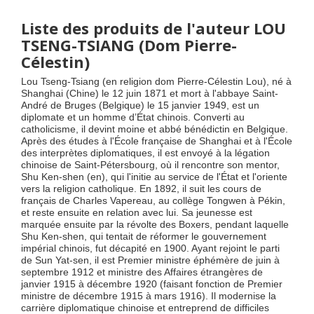
Liste des produits de l'auteur LOU
TSENG-TSIANG (Dom Pierre-
Célestin)
Lou Tseng-Tsiang (en religion dom Pierre-Célestin Lou), né à
Shanghai (Chine) le 12 juin 1871 et mort à l'abbaye Saint-
André de Bruges (Belgique) le 15 janvier 1949, est un
diplomate et un homme d’État chinois. Converti au
catholicisme, il devint moine et abbé bénédictin en Belgique.
Après des études à l'École française de Shanghai et à l'École
des interprètes diplomatiques, il est envoyé à la légation
chinoise de Saint-Pétersbourg, où il rencontre son mentor,
Shu Ken-shen (en), qui l'initie au service de l'État et l'oriente
vers la religion catholique. En 1892, il suit les cours de
français de Charles Vapereau, au collège Tongwen à Pékin,
et reste ensuite en relation avec lui. Sa jeunesse est
marquée ensuite par la révolte des Boxers, pendant laquelle
Shu Ken-shen, qui tentait de réformer le gouvernement
impérial chinois, fut décapité en 1900. Ayant rejoint le parti
de Sun Yat-sen, il est Premier ministre éphémère de juin à
septembre 1912 et ministre des Affaires étrangères de
janvier 1915 à décembre 1920 (faisant fonction de Premier
ministre de décembre 1915 à mars 1916). Il modernise la
carrière diplomatique chinoise et entreprend de difficiles