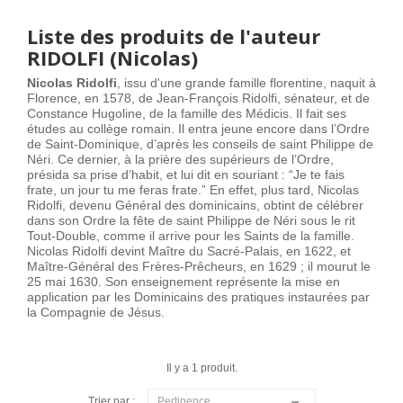
Liste des produits de l'auteur
RIDOLFI (Nicolas)
Nicolas Ridolfi
, issu d'une grande famille florentine, naquit à
Florence, en 1578, de Jean-François Ridolfi, sénateur, et de
Constance Hugoline, de la famille des Médicis. Il fait ses
études au collège romain. Il entra jeune encore dans l’Ordre
de Saint-Dominique, d’après les conseils de saint Philippe de
Néri. Ce dernier, à la prière des supérieurs de l’Ordre,
présida sa prise d’habit, et lui dit en souriant : “Je te fais
frate, un jour tu me feras frate.” En effet, plus tard, Nicolas
Ridolfi, devenu Général des dominicains, obtint de célébrer
dans son Ordre la fête de saint Philippe de Néri sous le rit
Tout-Double, comme il arrive pour les Saints de la famille.
Nicolas Ridolfi devint Maître du Sacré-Palais, en 1622, et
Maître-Général des Frères-Prêcheurs, en 1629 ; il mourut le
25 mai 1630. Son enseignement représente la mise en
application par les Dominicains des pratiques instaurées par
la Compagnie de Jésus.
Il y a 1 produit.

Trier par :
Pertinence